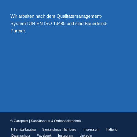
Wir arbeiten nach dem Qualitätsmanagement-
System DIN EN ISO 13485 und sind Bauerfeind-
Partner.
© Carepoint | Sanitätshaus & Orthopädietechnik
Hilfsmittelkatalog
Sanitätshaus Hamburg
Impressum
Haftung
Datenschutz
Facebook
Instagram
LinkedIn