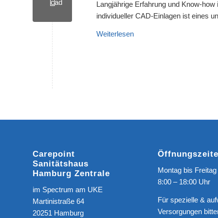
Langjährige Erfahrung und Know-how i
individueller CAD-Einlagen ist eines 
Weiterlesen
© Carepoint
GmbH & Co. KG
©
Carepoint
Öffnungszeit
Sanitätshaus
Montag bis Freitag
Hamburg Zentrale
8:00 – 18:00 Uhr
stock.adobe.com
im Spectrum am UKE
Für spezielle & au
Martinistraße 64
Versorgungen bitte
20251 Hamburg